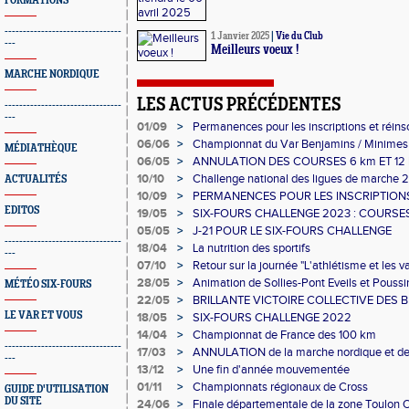
FORMATIONS
--------------------------------
1 Janvier 2025
|
Vie du Club
---
Meilleurs voeux !
MARCHE NORDIQUE
LES ACTUS PRÉCÉDENTES
--------------------------------
---
01/09
>
Permanences pour les inscriptions et réinsc
06/06
>
Championnat du Var Benjamins / Minimes
MÉDIATHÈQUE
06/05
>
ANNULATION DES COURSES 6 km ET 12 
CHALLENGE
10/10
>
Challenge national des ligues de marche 
ACTUALITÉS
10/09
>
PERMANENCES POUR LES INSCRIPTION
EDITOS
19/05
>
SIX-FOURS CHALLENGE 2023 : COURSE
ACTIVITES DU 27 MAINTENUES
05/05
>
J-21 POUR LE SIX-FOURS CHALLENGE
--------------------------------
18/04
>
La nutrition des sportifs
---
07/10
>
Retour sur la journée "L'athlétisme et les 
28/05
>
Animation de Sollies-Pont Eveils et Poussi
MÉTÉO SIX-FOURS
22/05
>
BRILLANTE VICTOIRE COLLECTIVE DES 
LE VAR ET VOUS
18/05
>
SIX-FOURS CHALLENGE 2022
14/04
>
Championnat de France des 100 km
--------------------------------
17/03
>
ANNULATION de la marche nordique et de 
---
initialement le 20 mars
13/12
>
Une fin d'année mouvementée
01/11
>
Championnats régionaux de Cross
GUIDE D'UTILISATION
DU SITE
24/06
>
Finale départementale de la zone Toulon O