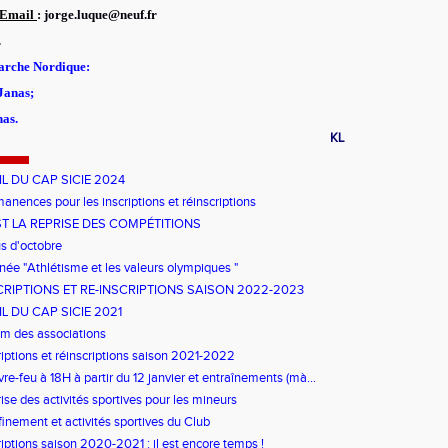
Email
:
jorge.luque@neuf.fr
.
Marche Nordique:
Janas;
nas.
KL
IL DU CAP SICIE 2024
anences pour les inscriptions et réinscriptions
ST LA REPRISE DES COMPÉTITIONS
s d'octobre
née "Athlétisme et les valeurs olympiques "
CRIPTIONS ET RE-INSCRIPTIONS SAISON 2022-2023
IL DU CAP SICIE 2021
m des associations
riptions et réinscriptions saison 2021-2022
re-feu à 18H à partir du 12 janvier et entraînements (mà...
ise des activités sportives pour les mineurs
inement et activités sportives du Club
riptions saison 2020-2021 : il est encore temps !