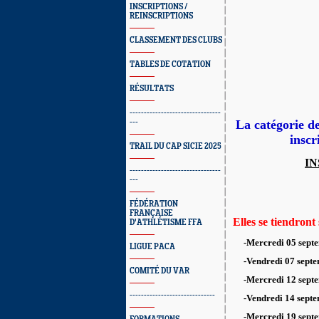
INSCRIPTIONS /
REINSCRIPTIONS
CLASSEMENT DES CLUBS
TABLES DE COTATION
RÉSULTATS
--------------------------------
---
La catégorie d
inscr
TRAIL DU CAP SICIE 2025
IN
--------------------------------
---
FÉDÉRATION
FRANÇAISE
Elles se tiendront 
D'ATHLÉTISME FFA
-Mercredi 05 sept
LIGUE PACA
-Vendredi
07 sept
COMITÉ DU VAR
-Mercredi 12
sept
------------------------------
-Vendredi 14
septe
-Mercredi 19
sept