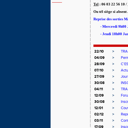
Tel
: 06 03 22 56 10 /
Ou tél siège si absent 
Reprise des sorties 
- Mercredi 9h00 
- Jeudi 18h00 Ja
22/10
>
TRA
04/09
>
Perm
28/09
>
C'E
07/10
>
Actu
27/09
>
Jour
30/08
>
INS
04/11
>
TRA
12/09
>
Foru
30/08
>
Insc
12/01
>
Couv
02/12
>
Repr
03/11
>
Conf
17/09
>
Insc