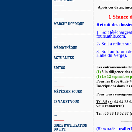
FORMATIONS
Après ces dates,
insc
--------------------------------
---
1 Séance d
MARCHE NORDIQUE
Retrait des dossier
1- Soit téléchargea
--------------------------------
fours.athle.com.
---
2- Soit à retirer sur
MÉDIATHÈQUE
3- Soit au forum d
Halle du Verge).
ACTUALITÉS
Les entraînements dé
EDITOS
(1)
à la diligence des 
(1) Le 12 septembre po
--------------------------------
Pour les BabyAthlé(4/
---
Inscriptions dans les
MÉTÉO SIX-FOURS
Pour tous renseignem
Tel Siège
: 04 94 25 9
LE VAR ET VOUS
vous contactera)
--------------------------------
Tel
: 06 88 18 62 87 (
---
------------------
GUIDE D'UTILISATION
(Hors stade – trail e
DU SITE