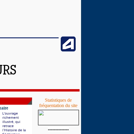
URS
Statistiques de
fréquentation du site
naire
L'ouvrage
richement
illustré, qui
retrace
--------------
l’Histoire de la