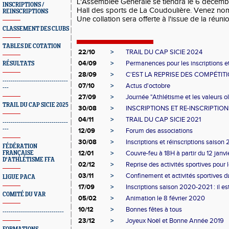
L'Assemblée Générale se tiendra le 6 décemb
INSCRIPTIONS /
Hall des sports de La Coudoulière. Venez nom
REINSCRIPTIONS
Une collation sera offerte à l'issue de la réunio
CLASSEMENT DES CLUBS
TABLES DE COTATION
22/10
>
TRAIL DU CAP SICIE 2024
04/09
>
Permanences pour les inscriptions et
RÉSULTATS
28/09
>
C'EST LA REPRISE DES COMPÉTIT
--------------------------------
07/10
>
Actus d'octobre
---
27/09
>
Journée "Athlétisme et les valeurs o
TRAIL DU CAP SICIE 2025
30/08
>
INSCRIPTIONS ET RE-INSCRIPTIO
04/11
>
TRAIL DU CAP SICIE 2021
--------------------------------
---
12/09
>
Forum des associations
30/08
>
Inscriptions et réinscriptions saiso
FÉDÉRATION
12/01
>
Couvre-feu à 18H à partir du 12 janvi
FRANÇAISE
D'ATHLÉTISME FFA
02/12
>
Reprise des activités sportives pour 
03/11
>
Confinement et activités sportives d
LIGUE PACA
17/09
>
Inscriptions saison 2020-2021 : il es
COMITÉ DU VAR
05/02
>
Animation le 8 février 2020
10/12
>
Bonnes fêtes à tous
------------------------------
23/12
>
Joyeux Noël et Bonne Année 2019