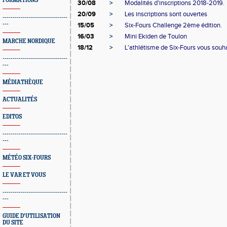
FORMATIONS
30/08
>
Modalités d'inscriptions 2018-2019.
20/09
>
Les inscriptions sont ouvertes
--------------------------------
---
15/05
>
Six-Fours Challenge 2ème édition.
16/03
>
Mini Ekiden de Toulon
MARCHE NORDIQUE
18/12
>
L'athlétisme de Six-Fours vous souhai
--------------------------------
---
MÉDIATHÈQUE
ACTUALITÉS
EDITOS
--------------------------------
---
MÉTÉO SIX-FOURS
LE VAR ET VOUS
--------------------------------
---
GUIDE D'UTILISATION
DU SITE