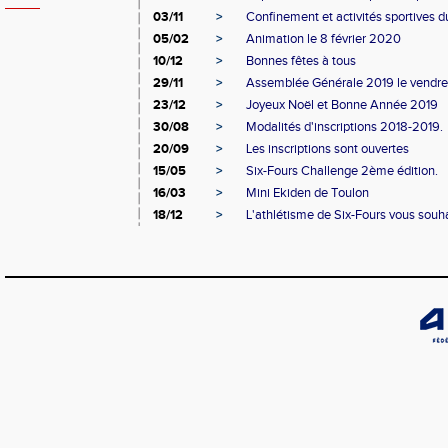
03/11
>
Confinement et activités sportives d
05/02
>
Animation le 8 février 2020
10/12
>
Bonnes fêtes à tous
29/11
>
Assemblée Générale 2019 le vendr
23/12
>
Joyeux Noël et Bonne Année 2019
30/08
>
Modalités d'inscriptions 2018-2019.
20/09
>
Les inscriptions sont ouvertes
15/05
>
Six-Fours Challenge 2ème édition.
16/03
>
Mini Ekiden de Toulon
18/12
>
L'athlétisme de Six-Fours vous souhai