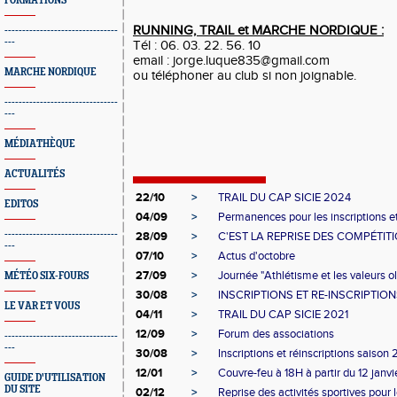
FORMATIONS
RUNNING, TRAIL et MARCHE NORDIQUE :
--------------------------------
---
Tél : 06. 03. 22. 56. 10
email : jorge.luque835@gmail.com
MARCHE NORDIQUE
ou téléphoner au club si non joignable.
--------------------------------
---
MÉDIATHÈQUE
ACTUALITÉS
22/10
>
TRAIL DU CAP SICIE 2024
EDITOS
04/09
>
Permanences pour les inscriptions et
--------------------------------
28/09
>
C'EST LA REPRISE DES COMPÉTIT
---
07/10
>
Actus d'octobre
27/09
>
Journée "Athlétisme et les valeurs o
MÉTÉO SIX-FOURS
30/08
>
INSCRIPTIONS ET RE-INSCRIPTIO
LE VAR ET VOUS
04/11
>
TRAIL DU CAP SICIE 2021
12/09
>
Forum des associations
--------------------------------
---
30/08
>
Inscriptions et réinscriptions saiso
12/01
>
Couvre-feu à 18H à partir du 12 janvi
GUIDE D'UTILISATION
DU SITE
02/12
>
Reprise des activités sportives pour 