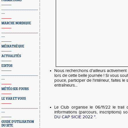
FORMATIONS
--------------------------------
---
MARCHE NORDIQUE
--------------------------------
---
MÉDIATHÈQUE
ACTUALITÉS
EDITOS
Nous recherchons d'ailleurs activement
lors de cette belle journée ! Si vous s
--------------------------------
---
pouce, participer de l'intérieur, faites le
entraîneurs...
MÉTÉO SIX-FOURS
LE VAR ET VOUS
Le Club organise le 06/11/22 le trail 
--------------------------------
informations (parcours, inscriptions) s
---
DU CAP SICIE 2022 ".
GUIDE D'UTILISATION
DU SITE