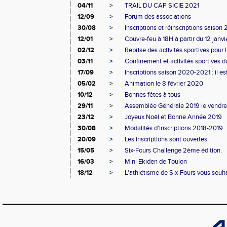
04/11
>
TRAIL DU CAP SICIE 2021
12/09
>
Forum des associations
30/08
>
Inscriptions et réinscriptions saiso
12/01
>
Couvre-feu à 18H à partir du 12 janvi
02/12
>
Reprise des activités sportives pour 
03/11
>
Confinement et activités sportives d
17/09
>
Inscriptions saison 2020-2021 : il es
05/02
>
Animation le 8 février 2020
10/12
>
Bonnes fêtes à tous
29/11
>
Assemblée Générale 2019 le vendr
23/12
>
Joyeux Noël et Bonne Année 2019
30/08
>
Modalités d'inscriptions 2018-2019.
20/09
>
Les inscriptions sont ouvertes
15/05
>
Six-Fours Challenge 2ème édition.
16/03
>
Mini Ekiden de Toulon
18/12
>
L'athlétisme de Six-Fours vous souhai