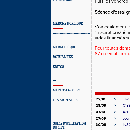
FORMATIONS
Puis les
vendredi
--------------------------------
Séance d'essai g
---
MARCHE NORDIQUE
Voir également l
"inscriptions/réin
--------------------------------
---
aides financières..
MÉDIATHÈQUE
Pour toutes dema
87 ou email bern
ACTUALITÉS
EDITOS
--------------------------------
---
MÉTÉO SIX-FOURS
22/10
>
TRA
LE VAR ET VOUS
28/09
>
C'E
--------------------------------
07/10
>
Actu
---
27/09
>
Jour
GUIDE D'UTILISATION
30/08
>
INS
DU SITE