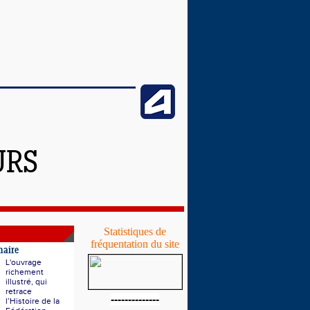
URS
Statistiques de
fréquentation du site
naire
L'ouvrage
richement
illustré, qui
retrace
--------------
l’Histoire de la