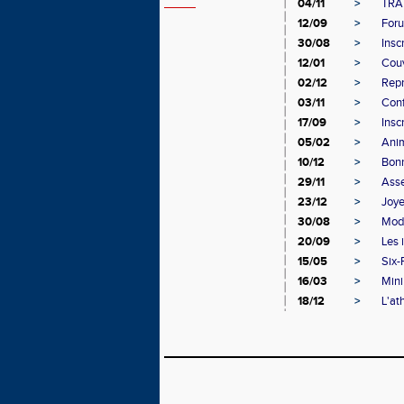
04/11
>
TRA
12/09
>
Foru
30/08
>
Insc
12/01
>
Couv
02/12
>
Repr
03/11
>
Conf
17/09
>
Insc
05/02
>
Anim
10/12
>
Bonn
29/11
>
Asse
23/12
>
Joye
30/08
>
Moda
20/09
>
Les 
15/05
>
Six-
16/03
>
Mini
18/12
>
L'at