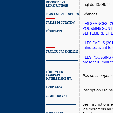
INSCRIPTIONS /
màj du 10/09/24
REINSCRIPTIONS
Séances :
CLASSEMENT DES CLUBS
TABLES DE COTATION
LES SEANCES D'
POUSSINS SONT
RÉSULTATS
SEPTEMBRE ET L
--------------------------------
- LES EVEILS (201
---
minutes avant le 
TRAIL DU CAP SICIE 2025
- LES POUSSINS /
--------------------------------
présent 10 minute
---
FÉDÉRATION
Pas de changemen
FRANÇAISE
D'ATHLÉTISME FFA
LIGUE PACA
Inscription / réins
COMITÉ DU VAR
Les inscriptions e
------------------------------
les
mercredis au 