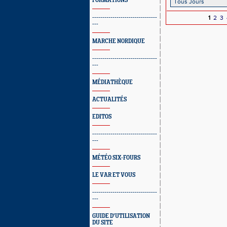
FORMATIONS
--------------------------------
1
2
3
---
MARCHE NORDIQUE
--------------------------------
---
MÉDIATHÈQUE
ACTUALITÉS
EDITOS
--------------------------------
---
MÉTÉO SIX-FOURS
LE VAR ET VOUS
--------------------------------
---
GUIDE D'UTILISATION
DU SITE