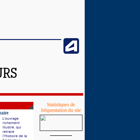
URS
Statistiques de
fréquentation du site
naire
L'ouvrage
richement
illustré, qui
retrace
--------------
l’Histoire de la