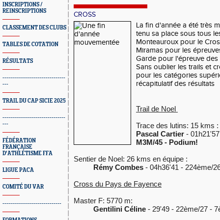
INSCRIPTIONS /
REINSCRIPTIONS
CROSS
La fin d'année a été très 
CLASSEMENT DES CLUBS
tenu sa place sous tous le
Monteauroux pour le Cros
TABLES DE COTATION
Miramas pour les épreuve
Garde pour l'épreuve des 
RÉSULTATS
Sans oublier les trails et
pour les catégories supéri
--------------------------------
récapitulatif des résultats
---
TRAIL DU CAP SICIE 2025
Trail de Noel
--------------------------------
---
Trace des lutins: 15 kms 
Pascal Cartier
- 01h21'57
FÉDÉRATION
M3M/45
- Podium!
FRANÇAISE
D'ATHLÉTISME FFA
Sentier de Noel: 26 kms en équipe :
Rémy Combes
- 04h36'41 - 224ème/2
LIGUE PACA
Cross du Pays de Fayence
COMITÉ DU VAR
Master F: 5770 m:
------------------------------
Gentilini Céline
- 29'49 - 22ème/27 -