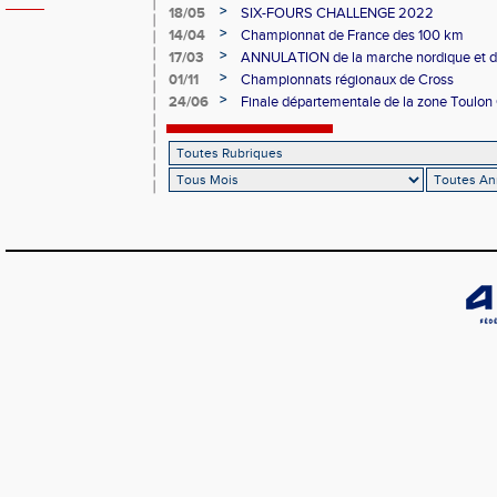
ATHLE
>
18/05
SIX-FOURS CHALLENGE 2022
>
14/04
Championnat de France des 100 km
>
17/03
ANNULATION de la marche nordique et de
initialement le 20 mars
>
01/11
Championnats régionaux de Cross
>
24/06
Finale départementale de la zone Toulon 
Poussines