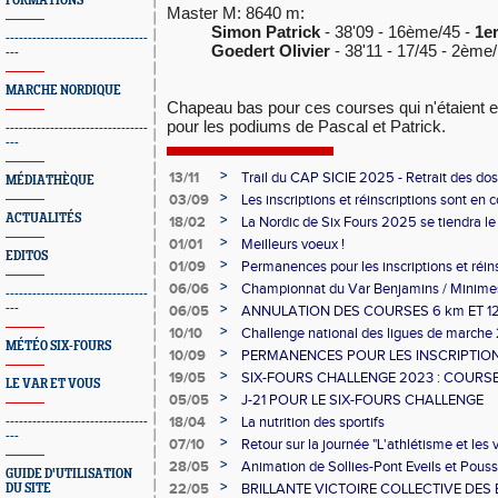
FORMATIONS
Master M: 8640 m:
Simon Patrick
- 38'09 - 16ème/45 -
1e
--------------------------------
Goedert Olivier
- 38'11 - 17/45 - 2èm
---
MARCHE NORDIQUE
Chapeau bas pour ces courses qui n'étaient en
pour les podiums de Pascal et Patrick.
--------------------------------
---
>
13/11
Trail du CAP SICIE 2025 - Retrait des do
MÉDIATHÈQUE
>
03/09
Les inscriptions et réinscriptions sont en 
ACTUALITÉS
>
18/02
La Nordic de Six Fours 2025 se tiendra le
>
01/01
Meilleurs voeux !
EDITOS
>
01/09
Permanences pour les inscriptions et réin
>
06/06
Championnat du Var Benjamins / Minime
--------------------------------
>
---
06/05
ANNULATION DES COURSES 6 km ET 12
CHALLENGE
>
10/10
Challenge national des ligues de marche
MÉTÉO SIX-FOURS
>
10/09
PERMANENCES POUR LES INSCRIPTIO
>
19/05
SIX-FOURS CHALLENGE 2023 : COURSE
LE VAR ET VOUS
ACTIVITES DU 27 MAINTENUES
>
05/05
J-21 POUR LE SIX-FOURS CHALLENGE
>
18/04
La nutrition des sportifs
--------------------------------
---
>
07/10
Retour sur la journée "L'athlétisme et les
>
28/05
Animation de Sollies-Pont Eveils et Pouss
GUIDE D'UTILISATION
>
22/05
BRILLANTE VICTOIRE COLLECTIVE DES 
DU SITE