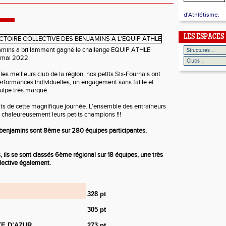
d'Athlétisme.
LES ESPACES
amins a brillamment gagné le challenge EQUIP ATHLE
14 mai 2022.
es meilleurs club de la région, nos petits Six-Fournais ont
performances individuelles, un engagement sans faille et
quipe très marqué.
ats de cette magnifique journée. L'ensemble des entraîneurs
e chaleureusement leurs petits champions !!!
s benjamins sont 8ème sur 280 équipes participantes.
ils se sont classés 6ème régional sur 18 équipes, une très
llective également.
328 pt
305 pt
TE D’AZUR
273 pt