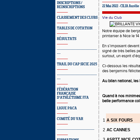
INSCRIPTIONS /
22 Mai 2022 - CILIA Aurélie
REINSCRIPTIONS
Vie du Club
CLASSEMENT DES CLUBS
TABLES DE COTATION
Notre équipe de benj
printanier à Nice le 
RÉSULTATS
En s'imposant devant l
--------------------------------
signé de très belles 
---
surtout, un esprit d'é
TRAIL DU CAP SICIE 2025
Ci-dessous les résult
des benjamins félicit
--------------------------------
---
Au bilan national, le
FÉDÉRATION
FRANÇAISE
Quand à nos minimes, 
D'ATHLÉTISME FFA
belle performance co
LIGUE PACA
COMITÉ DU VAR
1
A SIX FOURS
------------------------------
2
AC CANNES
3
ASPTT NICE CO