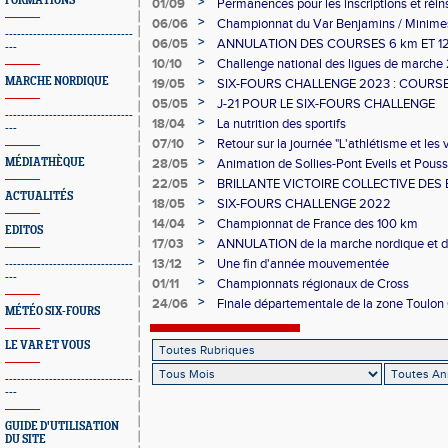
FORMATIONS
>
01/09
Permanences pour les inscriptions et réin
>
06/06
Championnat du Var Benjamins / Minime
--------------------------------
>
06/05
ANNULATION DES COURSES 6 km ET 12
---
CHALLENGE
>
10/10
Challenge national des ligues de marche
>
MARCHE NORDIQUE
19/05
SIX-FOURS CHALLENGE 2023 : COURSE
ACTIVITES DU 27 MAINTENUES
>
05/05
J-21 POUR LE SIX-FOURS CHALLENGE
--------------------------------
>
18/04
La nutrition des sportifs
---
>
07/10
Retour sur la journée "L'athlétisme et les
>
MÉDIATHÈQUE
28/05
Animation de Sollies-Pont Eveils et Pouss
>
22/05
BRILLANTE VICTOIRE COLLECTIVE DES 
ACTUALITÉS
ATHLE
>
18/05
SIX-FOURS CHALLENGE 2022
>
14/04
Championnat de France des 100 km
EDITOS
>
17/03
ANNULATION de la marche nordique et de
initialement le 20 mars
>
13/12
Une fin d'année mouvementée
--------------------------------
---
>
01/11
Championnats régionaux de Cross
>
24/06
Finale départementale de la zone Toulon 
MÉTÉO SIX-FOURS
Poussines
LE VAR ET VOUS
--------------------------------
---
GUIDE D'UTILISATION
DU SITE