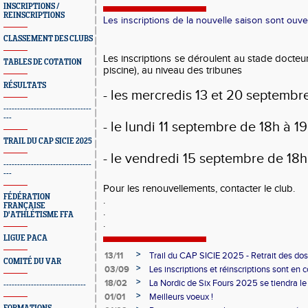
INSCRIPTIONS /
REINSCRIPTIONS
Les inscriptions de la nouvelle saison sont ouve
CLASSEMENT DES CLUBS
Les inscriptions se déroulent au stade docteur 
TABLES DE COTATION
piscine), au niveau des tribunes
RÉSULTATS
- les mercredis 13 et 20 septembr
--------------------------------
---
- le lundi 11 septembre de 18h à 1
TRAIL DU CAP SICIE 2025
- le vendredi 15 septembre de 18h
--------------------------------
---
Pour les renouvellements, contacter le club.
FÉDÉRATION
.
FRANÇAISE
.
D'ATHLÉTISME FFA
.
LIGUE PACA
>
13/11
Trail du CAP SICIE 2025 - Retrait des do
COMITÉ DU VAR
>
03/09
Les inscriptions et réinscriptions sont en 
>
18/02
La Nordic de Six Fours 2025 se tiendra le
------------------------------
>
01/01
Meilleurs voeux !