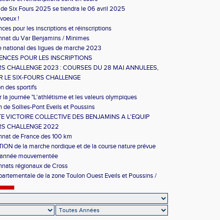
 de Six Fours 2025 se tiendra le 06 avril 2025
 voeux !
es pour les inscriptions et réinscriptions
nat du Var Benjamins / Minimes
 national des ligues de marche 2023
NCES POUR LES INSCRIPTIONS
RS CHALLENGE 2023 : COURSES DU 28 MAI ANNULEES,
ES DU 27 MAINTENUES
UR LE SIX-FOURS CHALLENGE
on des sportifs
r la journée "L'athlétisme et les valeurs olympiques
 de Sollies-Pont Eveils et Poussins
TE VICTOIRE COLLECTIVE DES BENJAMINS A L'EQUIP
RS CHALLENGE 2022
nat de France des 100 km
N de la marche nordique et de la course nature prévue
ent le 20 mars
d'année mouvementée
nats régionaux de Cross
partementale de la zone Toulon Ouest Eveils et Poussins /
s