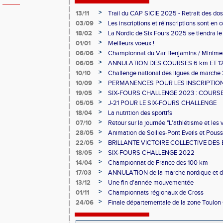
>
13/11
Trail du CAP SICIE 2025 - Retrait des do
>
03/09
Les inscriptions et réinscriptions sont en 
>
18/02
La Nordic de Six Fours 2025 se tiendra le
>
01/01
Meilleurs voeux !
>
06/06
Championnat du Var Benjamins / Minime
>
06/05
ANNULATION DES COURSES 6 km ET 12
CHALLENGE
>
10/10
Challenge national des ligues de marche
>
10/09
PERMANENCES POUR LES INSCRIPTIO
>
19/05
SIX-FOURS CHALLENGE 2023 : COURSE
ACTIVITES DU 27 MAINTENUES
>
05/05
J-21 POUR LE SIX-FOURS CHALLENGE
>
18/04
La nutrition des sportifs
>
07/10
Retour sur la journée "L'athlétisme et les
>
28/05
Animation de Sollies-Pont Eveils et Pouss
>
22/05
BRILLANTE VICTOIRE COLLECTIVE DES 
ATHLE
>
18/05
SIX-FOURS CHALLENGE 2022
>
14/04
Championnat de France des 100 km
>
17/03
ANNULATION de la marche nordique et de
initialement le 20 mars
>
13/12
Une fin d'année mouvementée
>
01/11
Championnats régionaux de Cross
>
24/06
Finale départementale de la zone Toulon 
Poussines