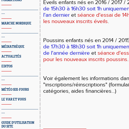
FORMATIONS
Eveils enfants nés en 2016 / 2017 / 
de 15h30 à 16h30 soit 1h uniquement 
--------------------------------
---
l'an dernier
et
séance d'essai de 14
les nouveaux inscrits éveils
.
MARCHE NORDIQUE
--------------------------------
---
Poussins enfants nés en 2014 / 201
de 17h30 à 18h30 soit 1h uniquemen
MÉDIATHÈQUE
de l'année dernière
et
séance d'ess
ACTUALITÉS
pour les nouveaux inscrits poussins
.
EDITOS
--------------------------------
Voir également les informations da
---
"inscriptions/réinscriptions" (formula
MÉTÉO SIX-FOURS
catégories, aides financières...)
LE VAR ET VOUS
--------------------------------
---
GUIDE D'UTILISATION
DU SITE