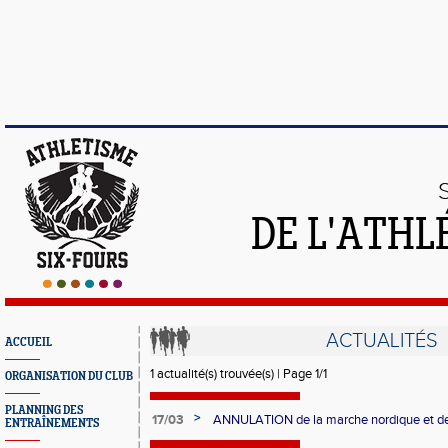
DE L'ATHL
ACTUALITÉS
ACCUEIL
1 actualité(s) trouvée(s) | Page 1/1
ORGANISATION DU CLUB
PLANNING DES
>
17/03
ANNULATION de la marche nordique et de 
ENTRAÎNEMENTS
initialement le 20 mars