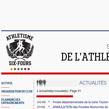
DE L'ATHL
ACTUALITÉS
ACCUEIL
2 actualité(s) trouvée(s) | Page 1/1
ORGANISATION DU CLUB
PLANNING DES
>
24/06
Finale départementale de la zone Toulon 
ENTRAÎNEMENTS
Poussines
>
21/06
ANNULATION des Foulées Nocturnes du 