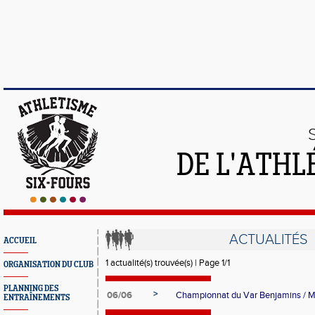
DE L'ATHL
ACTUALITÉS
ACCUEIL
1 actualité(s) trouvée(s) | Page 1/1
ORGANISATION DU CLUB
PLANNING DES
>
06/06
Championnat du Var Benjamins / 
ENTRAÎNEMENTS